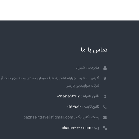
تماس با ما
مدیریت :
شیرزاد
آدرس :
مشهد - چهاراه لشکر به طرف میدان ده دی رو به روی بانک ٱین
شرکت هواپیمایی پاژسیر
تلفن همراه :
09153596717
تلفن ثابت :
05131810
پست الکترونیک :
pazhseir.travel[at]gmail.com
وب :
charter2020.com