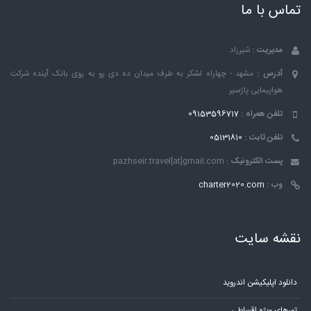
تماس با ما
مدیریت :
شیرزاد
آدرس :
مشهد - چهاراه لشکر به طرف میدان ده دی رو به روی بانک ٱینده شرکت
هواپیمایی پاژسیر
تلفن همراه :
09153596717
تلفن ثابت :
05131810
پست الکترونیک :
pazhseir.travel[at]gmail.com
وب :
charter2020.com
نقشه سایت
دانلود اپلیکیشن اندروید
تورهای ویژه اقساطی