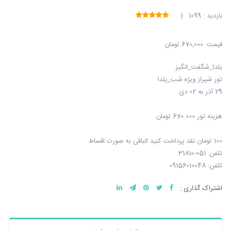
بازدید : 1099 |
قیمت:
670,000 تومان
یلدا_شگفت_انگیز
تور شیراز ویژه شب_یلدا
29 آذر به 02 دی
هزینه تور 670.000 تومان
100 تومان نقد پرداخت کنید الباقی به صورت اقساط
تلفن: 051-31810
تلفن: 09156010048
اشتراک گذاری :