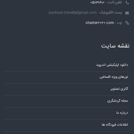
تلفن ثابت :
05131810
پست الکترونیک :
pazhseir.travel[at]gmail.com
وب :
charter2020.com
نقشه سایت
دانلود اپلیکیشن اندروید
تورهای ویژه اقساطی
گالری تصاویر
مجله گردشگری
درباره ما
اطلاعات فرودگاه ها