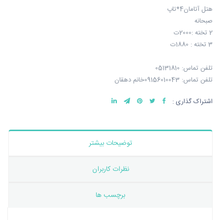
هتل آتامان4*تاپ
صبحانه
2 تخته :2000ت
3 تخته : 1880ت
تلفن تماس: 05131810
تلفن تماس: 09156010043خانم دهقان
اشتراک گذاری :
توضیحات بیشتر
نظرات کاربران
برچسب ها