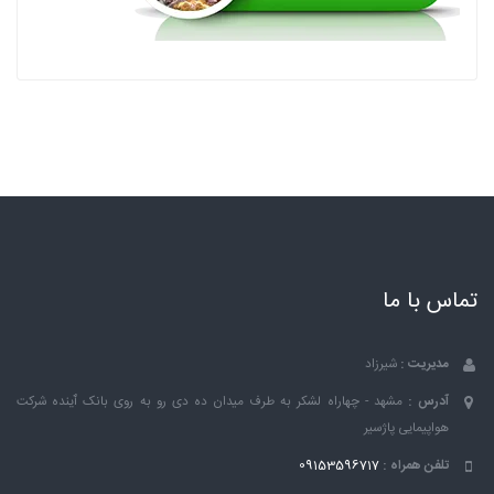
تماس با ما
مدیریت :
شیرزاد
آدرس :
مشهد - چهاراه لشکر به طرف میدان ده دی رو به روی بانک ٱینده شرکت
هواپیمایی پاژسیر
تلفن همراه :
09153596717