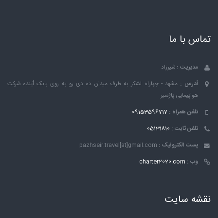
تماس با ما
مدیریت :
شیرزاد
آدرس :
مشهد - چهاراه لشکر به طرف میدان ده دی رو به روی بانک ٱینده شرکت
هواپیمایی پاژسیر
تلفن همراه :
09153596717
تلفن ثابت :
05131810
پست الکترونیک :
pazhseir.travel[at]gmail.com
وب :
charter2020.com
نقشه سایت