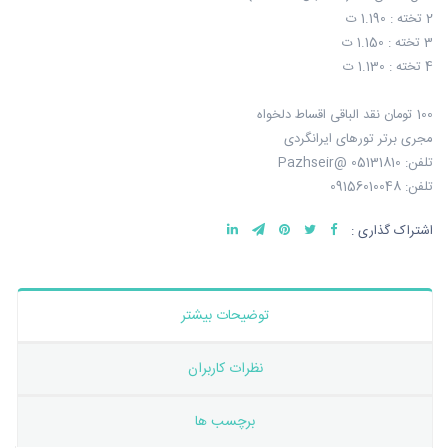
2 تخته : 1.190 ت
3 تخته : 1.150 ت
4 تخته : 1.130 ت
100 تومان نقد الباقی اقساط دلخواه
مجری برتر تورهای ایرانگردی
تلفن: 05131810 @Pazhseir
تلفن: 09156010048
اشتراک گذاری :
توضیحات بیشتر
نظرات کاربران
برچسب ها