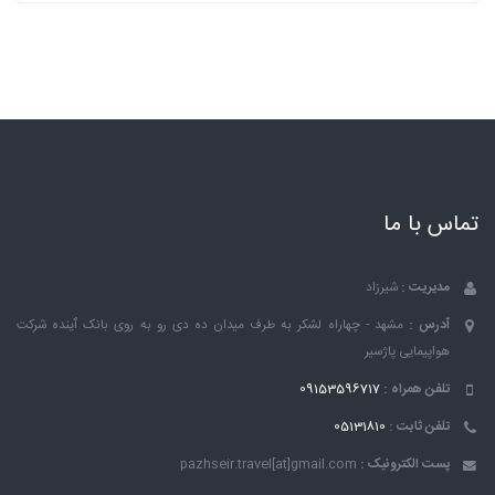
تماس با ما
مدیریت :
شیرزاد
آدرس :
مشهد - چهاراه لشکر به طرف میدان ده دی رو به روی بانک ٱینده شرکت
هواپیمایی پاژسیر
تلفن همراه :
09153596717
تلفن ثابت :
05131810
پست الکترونیک :
pazhseir.travel[at]gmail.com