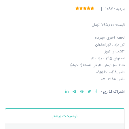
بازدید : 1087 |
قیمت:
795,000 تومان
لحظه_آخری_مهرماه
تور یزد ، توراصفهان
3شب و 4روز
اصفهان 795 ، یزد 810
فقط 100 تومان+الباقی اقساط(دلخواه)
تلفن:09156010048
تلفن:31810-051
اشتراک گذاری :
توضیحات بیشتر