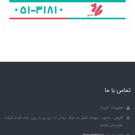
تماس با ما
مدیریت :
شیرزاد
آدرس :
مشهد - چهاراه لشکر به طرف میدان ده دی رو به روی بانک ٱینده شرکت
هواپیمایی پاژسیر