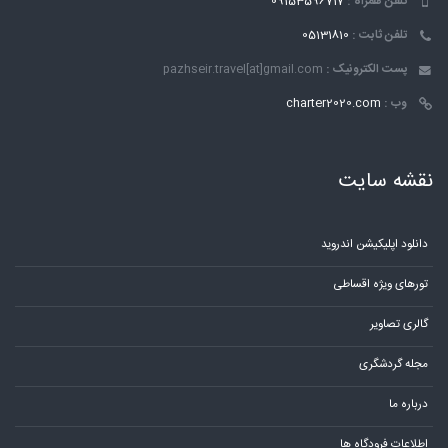
تلفن همراه :
09153596717
تلفن ثابت :
05131810
پست الکترونیک :
pazhseir.travel[at]gmail.com
وب :
charter2020.com
نقشه سایت
دانلود اپلیکیشن اندروید
تورهای ویژه اقساطی
گالری تصاویر
مجله گردشگری
درباره ما
اطلاعات فرودگاه ها