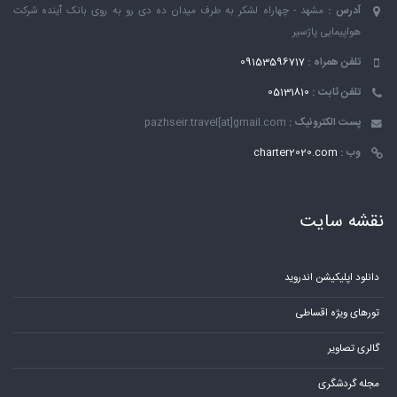
آدرس :
مشهد - چهاراه لشکر به طرف میدان ده دی رو به روی بانک ٱینده شرکت
هواپیمایی پاژسیر
تلفن همراه :
09153596717
تلفن ثابت :
05131810
پست الکترونیک :
pazhseir.travel[at]gmail.com
وب :
charter2020.com
نقشه سایت
دانلود اپلیکیشن اندروید
تورهای ویژه اقساطی
گالری تصاویر
مجله گردشگری