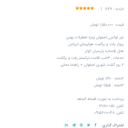
بازدید : 1177 |
قیمت:
1,150,000 تومان
تور لوکس_اصفهان ویژه تعطیلات بهمن
پرواز رفت و برگشت هواپیمای ایرباس
هتل 5ستاره پارسیان کوثر
خدمات : 3شب اقامت،ترانسفر رفت و برگشت
2 روز گشت شهری اصفهان + راهنما محلی
2تخته : 1190 تومان
3تخته : 1155 تومان
پرداخت به صورت اقساط 6ماهه
تلفن: 051-31810
تلفن: 09156010048
اشتراک گذاری :