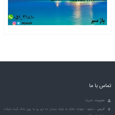
تماس با ما
مدیریت :
شیرزاد
آدرس :
مشهد - چهاراه لشکر به طرف میدان ده دی رو به روی بانک ٱینده شرکت