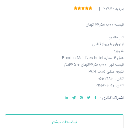
بازدید : 2797 |
قیمت:
24,550,000 تومان
تور مالدیو
ازتهران با پرواز قطری
5 روزه
هتل 4 ستاره Bandos Maldives hotel
قیمت تور : 24,500,000تومان + 445دلار
نتیجه منفی تست PCR
تلفن : 051/31810
تلفن: 09156010017
اشتراک گذاری :
توضیحات بیشتر