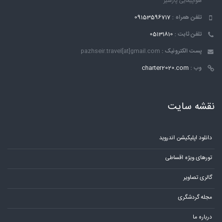
هواپیمایی پاژسیر
تلفن همراه :
09153596717
تلفن ثابت :
05131810
پست الکترونیک :
pazhseir.travel[at]gmail.com
وب :
charter2020.com
نقشه سایت
دانلود اپلیکیشن اندروید
تورهای ویژه اقساطی
گالری تصاویر
مجله گردشگری
درباره ما