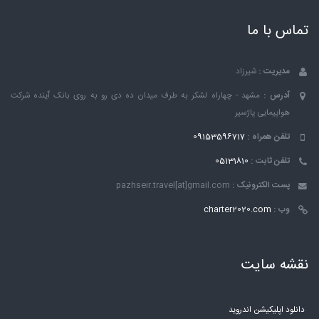
تماس با ما
مدیریت :
شیرزاد
آدرس :
مشهد - چهاراه لشکر به طرف میدان ده دی رو به روی بانک ٱینده شرکت
هواپیمایی پاژسیر
تلفن همراه :
09153596717
تلفن ثابت :
05131810
پست الکترونیک :
pazhseir.travel[at]gmail.com
وب :
charter2020.com
نقشه سایت
دانلود اپلیکیشن اندروید