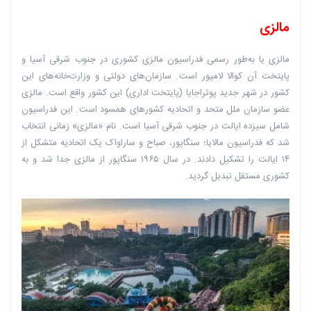
مالزی
مالزی یا به‌طور رسمی فدراسیون مالزی کشوری در جنوب شرقی آسیا و
پایتخت آن کوالا لامپور است. سازمان‌های دولتی و وزارت‌خانه‌های این
کشور در شهر جدید پوتراجایا (پایتخت اداری) این کشور واقع است. مالزی
عضو سازمان ملل متحد و اتحادیه کشورهای همسود است. این فدراسیون
شامل سیزده ایالت در جنوب شرقی آسیا است. نام «مالزی» زمانی انتخاب
شد که فدراسیون مالایا؛ سنگاپور، صباح و ساراواک یک اتحادیه متشکل از
۱۴ ایالت را تشکیل دادند. در سال ۱۹۶۵ سنگاپور از مالزی جدا شد و به
کشوری مستقل تبدیل گردید.