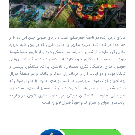
مالزی دربردارنده دو ناحیهٔ جغرافیائی است و دریای جنوبی چین این دو را از
هم جدا می‌کند: شبه جزیره مالزی یا مالزی غربی که بر روی شبه جزیره
مالایی قرار دارد و از شمال با تایلند مرز خشکی دارد و از طریق جادهٔ شوسهٔ
جوهور از جنوب با سنگاپور پیوند دارد. این کشور دربردارندهٔ شاه‌نشین‌های
جوهور، کداح، پاهنگ، نگری سمبیلان، کلانتان، پراک، سلانگور، پرلیس و
ترنگانا بوده و دو ایالت آن را فرمانداران ملاکا و پنانگ و دو منطقهٔ فدرال
پوتراجایا و کوآلالامپور سرپرستی می‌کنند. بورنئوی مالزی یا مالزی شرقی که
بخش شمالی جزیره بورنئو را دربردارد باآن‌که هم‌مرز اندونزی است، زیر
سرپرستی حکومت شاه‌نشین برونئی قرار دارد. مالزی شرقی دربردارندهٔ
ایالت‌های صباح و ساراواک و حوزهٔ فدرال لابوآن است.