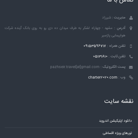
تماس با ما
مدیریت :
شیرزاد
آدرس :
مشهد - چهاراه لشکر به طرف میدان ده دی رو به روی بانک ٱینده شرکت
هواپیمایی پاژسیر
تلفن همراه :
09153596717
تلفن ثابت :
05131810
پست الکترونیک :
pazhseir.travel[at]gmail.com
وب :
charter2020.com
نقشه سایت
دانلود اپلیکیشن اندروید
تورهای ویژه اقساطی