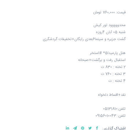
قیمت:
760,000 تومان
محدووووود تور کیش
شنبه 05 آبان 4روزه
گشت جزیره و سینما6بعدی رایگان+تخفیفات گردشگری
هتل پارمیدا5* #استخر
استقبال رفت و برگشت+صبحانه
2 تخته : 830 ت
3 تخته : 760 ت
4 تخته : ت
نقد+اقساط دلخواه
تلفن:05131810
تلفن: 09156010043
اشتراک گذاری :