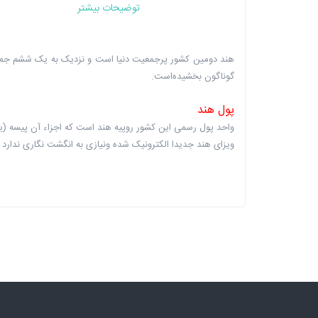
توضیحات بیشتر
هند دومین کشور پرجمعیت دنیا است و نزدیک به یک ششم جمعیت
گوناگون بخشیده‌است.
پول هند
واحد پول رسمی این کشور روپیه هند است که اجزاء آن پیسه (یک صدم روپیه) می‌
ویزای هند جدیدا الکترونیک شده ونیازی به انگشت نگاری ندارد