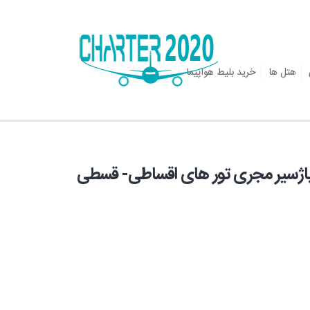
هتل ها
خرید بلیط هواپیما
ی پاژسیر مجری تور های اقساطی- قسطی