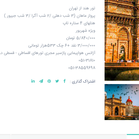
تور هند از تهران
پرواز ماهان (3 شب دهلی /2 شب آگرا /3 شب جیپور )
هتلهای 4 ستاره تاپ
ویژه شهریور
5/840/000 تومان
3/000/000 نقد +6 چک 533هزار تومانی
آژانس هواپیمایی پاژسیر مجری تورهای اقساطی - قسطی د
051-31810
051-38559698
اشتراک گذاری :