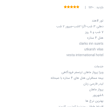
بازدید : 1120 |
تور #هند
دهلی 3 شب-اگرا 2شب-جیپور 2 شب
7 شب و 8 روز
هتل 4 ستاره
clarks inn suiets
utkarsh vilas
vesta international hotel
خدمات:
ویزا.پرواز ماهان.ترنسفر فرودگاهی
بیمه مسافرتی.هتل های 4 ستاره با صبحانه
لیدر فارسی زبان
پرواز ماهان
8شهریور
بهترین نرخ ها
اقساط طولانی مدت با کمترین کارمزد