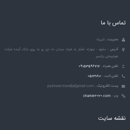
تماس با ما
مدیریت :
شیرزاد
آدرس :
مشهد - چهاراه لشکر به طرف میدان ده دی رو به روی بانک ٱینده شرکت
هواپیمایی پاژسیر
تلفن همراه :
09153596717
تلفن ثابت :
05131810
پست الکترونیک :
pazhseir.travel[at]gmail.com
وب :
charter2020.com
نقشه سایت