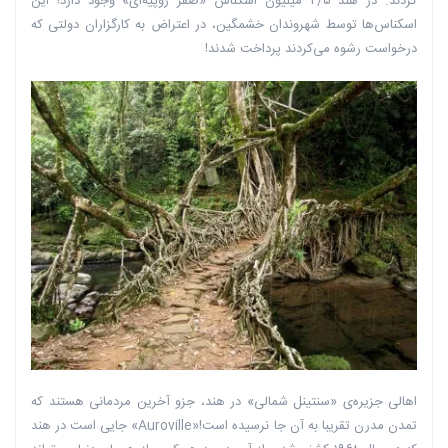
کردند. در هند ۲/۵ میلیون اسکناس «صفر روپیه‌ای» وجود دارد! این
اسکناس‌ها توسط شهروندان خشمگین، در اعتراض به کارگزاران دولتی که
درخواست رشوه می‌کردند پرداخت شدند!
اهالی جزیره‌ی «سنتینل شمالی» در هند، جزو آخرین مردمانی هستند که
تمدن مدرن تقریبا به آن جا نرسیده است!«Auroville» جایی است در هند