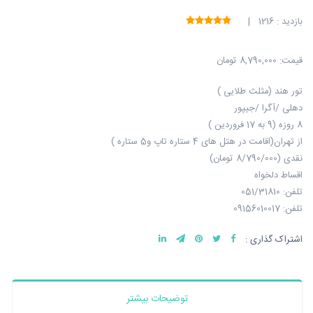
بازدید : 1216 |
قیمت:
8,790,000 تومان
تور هند (مثلث طلایی )
دهلی /آگرا /جیپور
8 روزه (9 به 17 فروردین )
از تهران(اقامت در هتل های 4 ستاره تاپ و5 ستاره )
نقدی (8/790/000 تومان)
اقساط دلخواه
تلفن: 051/31810
تلفن: 09156010017
اشتراک گذاری :
توضیحات بیشتر