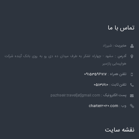
تماس با ما
مدیریت :
شیرزاد
آدرس :
مشهد - چهاراه لشکر به طرف میدان ده دی رو به روی بانک ٱینده شرکت
هواپیمایی پاژسیر
تلفن همراه :
09153596717
تلفن ثابت :
05131810
پست الکترونیک :
pazhseir.travel[at]gmail.com
وب :
charter2020.com
نقشه سایت