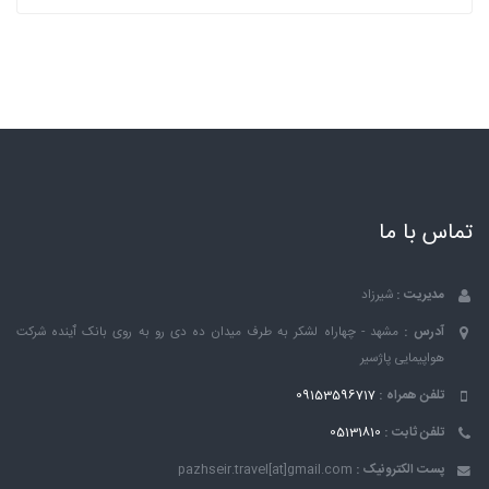
تماس با ما
مدیریت :
شیرزاد
آدرس :
مشهد - چهاراه لشکر به طرف میدان ده دی رو به روی بانک ٱینده شرکت
هواپیمایی پاژسیر
تلفن همراه :
09153596717
تلفن ثابت :
05131810
پست الکترونیک :
pazhseir.travel[at]gmail.com