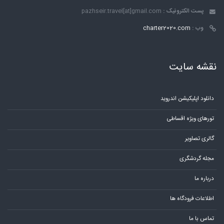
پست الکترونیک :
pazhseir.travel[at]gmail.com
وب :
charter2020.com
نقشه سایت
دانلود اپلیکیشن اندروید
تورهای ویژه اقساطی
گالری تصاویر
مجله گردشگری
درباره ما
اطلاعات فرودگاه ها
تماس با ما