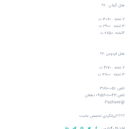
هتل گیلان : 2*
2 تخته : 3070 ت
3 تخته : 2900 ت
4تخته :2850 ت
هتل فردوس :2*
2 تخته : 4170 ت
3 تخته : 3800 ت
تلفن: 051-31810
تلفن:09156010043 دهقان
@Pazhseir
????ایرانگردی تخصص ماست
اشتراک گذاری :