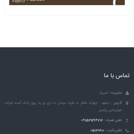
تماس با ما
مدیریت :
شیرزاد
آدرس :
مشهد - چهاراه لشکر به طرف میدان ده دی رو به روی بانک ٱینده شرکت
هواپیمایی پاژسیر
تلفن همراه :
09153596717
تلفن ثابت :
05131810