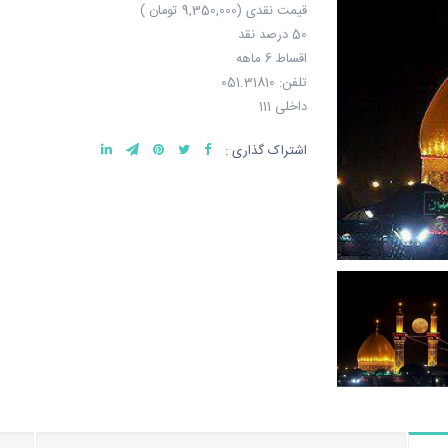
قیمت نقدی (9,350,000 تومان )
50 درصد نقد
اقساط 6 ماهه
تلفن: 051.31810
داخلی 111
اشتراک گذاری :