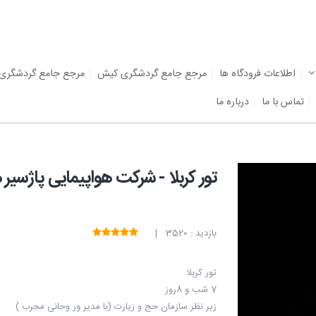
اطلاعات فرودگاه ها
مرجع جامع گردشگری کیش
مرجع جامع گردشگری
تماس با ما
درباره ما
تور کربلا - شرکت هواپیمایی پاژسی
بازدید : 3520 |
تور کربلا
7 شب و 8روز
زیر نظر سازمان حج و زیارت (با مدیر ور وحانی مجرب )