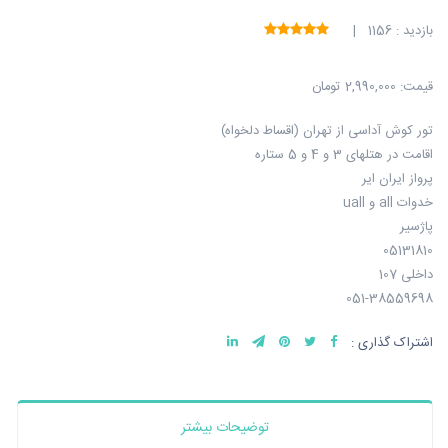
بازدید : 1156 |
قیمت:
2,990,000 تومان
تور کوش آداسی از تهران (اقساط دلخواه)
اقامت در هتلهای 3 و 4 و 5 ستاره
پرواز ایران ایر
خدوات all و uall
پاژسیر
05131810
داخلی 107
051-38559698
اشتراک گذاری :
توضیحات بیشتر