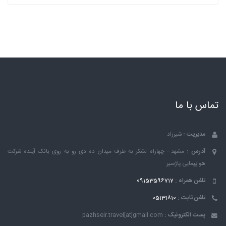
تماس با ما
مدیریت :
شیرزاد
آدرس :
مشهد - چهاراه لشکر به طرف میدان ده دی رو به روی بانک ٱینده شرکت
هواپیمایی پاژسیر
تلفن همراه :
09153596717
تلفن ثابت :
05131810
پست الکترونیک :
pazhseir.travel[at]gmail.com