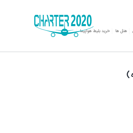
هتل ها
خرید بلیط هواپیما
 )