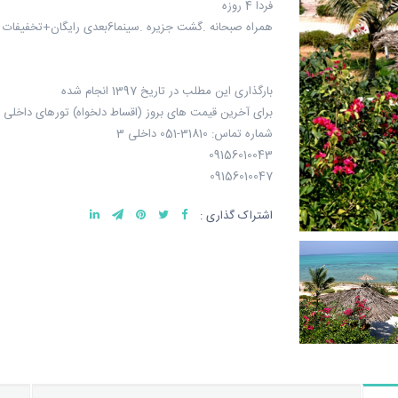
فردا 4 روزه
همراه صبحانه .گشت جزیره .سینما6بعدی رایگان+تخفیفات گردشگری
بارگذاری این مطلب در تاریخ 1397 انجام شده
برای آخرین قیمت های بروز (اقساط دلخواه) تورهای داخلی 
شماره تماس: 31810-051 داخلی 3
09156010043
09156010047
اشتراک گذاری :