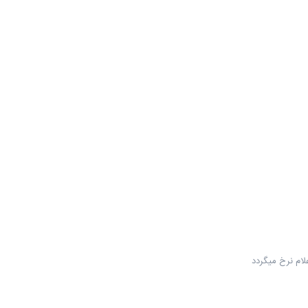
علام نرخ میگردد