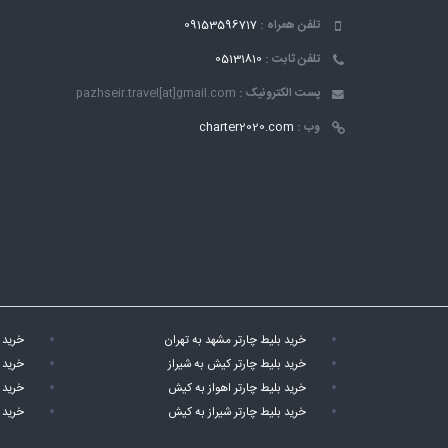
تلفن همراه :
09153596717
تلفن ثابت :
05131810
پست الکترونیک :
pazhseir.travel[at]gmail.com
وب :
charter2020.com
خرید بلیط چارتر مشهد به تهران
خرید 
خرید بلیط چارتر کیش به شیراز
خرید 
خرید بلیط چارتر اهواز به کیش
خرید 
خرید بلیط چارتر شیراز به کیش
خرید 