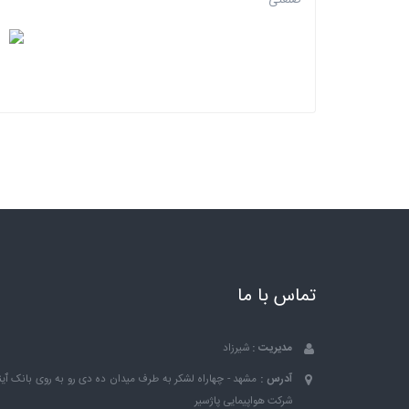
صنعتی
تماس با ما
مدیریت :
شیرزاد
آدرس :
مشهد - چهاراه لشکر به طرف میدان ده دی رو به روی بانک ٱین
شرکت هواپیمایی پاژسیر