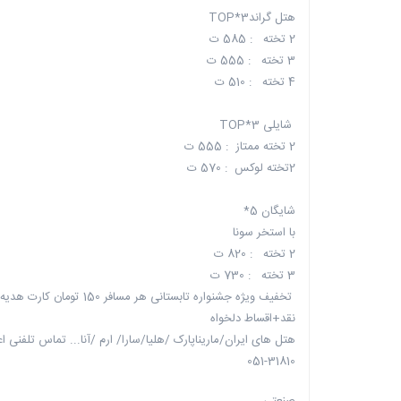
هتل گراند3*TOP
2 تخته : 585 ت
3 تخته : 555 ت
4 تخته : 510 ت
شایلی 3*TOP
2 تخته ممتاز : 555 ت
2تخته لوکس : 570 ت
شایگان 5*
با استخر سونا
2 تخته : 820 ت
3 تخته : 730 ت
تخفیف ویژه جشنواره تابستانی هر مسافر 150 تومان کارت هدیه
نقد+اقساط دلخواه
هتل های ایران/ماریناپارک /هلیا/سارا/ ارم /آنا... تماس تلفنی ا
051-31810