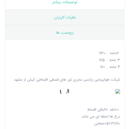
توضیحات بیشتر
نظرات کاربران
برچسب ها
2تخته : 730
3 تخته : 715
4 تخته : 710
شرکت هواپیمایی پاژسیر مجری تور های قسطی اقساطی کیش از مشهد
100نقد +الباقی اقساط
نرخ ها لحظه ای می باشد
051-31810صنعتی