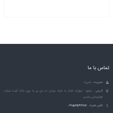
تماس با ما
مدیریت :
شیرزاد
آدرس :
مشهد - چهاراه لشکر به طرف میدان ده دی رو به روی بانک ٱینده شرکت
هواپیمایی پاژسیر
تلفن همراه :
09153596717