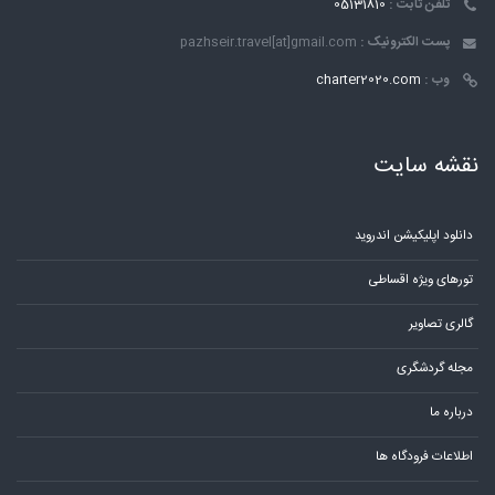
تلفن ثابت :
05131810
پست الکترونیک :
pazhseir.travel[at]gmail.com
وب :
charter2020.com
نقشه سایت
دانلود اپلیکیشن اندروید
تورهای ویژه اقساطی
گالری تصاویر
مجله گردشگری
درباره ما
اطلاعات فرودگاه ها