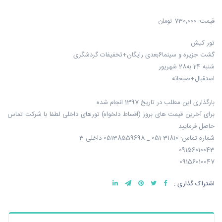
قیمت:
730,000 تومان
تور کیش
گشت جزیره و سینما6بعدی رایگان+تخفیفات گردشگری
شنبه 24 به28 شهریور
استقبال+صبحانه
بارگذاری این مطلب در تاریخ 1397 انجام شده
برای آخرین قیمت های بروز (اقساط دلخواه) تورهای داخلی لطفا با شرکت تماس
حاصل فرمایید
شماره تماس: 31810-051 _ 05138559698 داخلی 3
09156010043
09156010047
اشتراک گذاری :