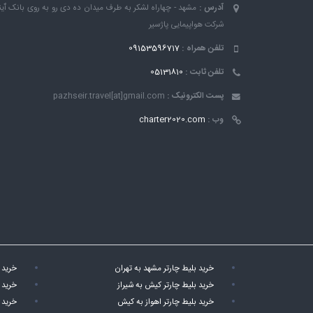
آدرس :
مشهد - چهاراه لشکر به طرف میدان ده دی رو به روی بانک ٱین
شرکت هواپیمایی پاژسیر
تلفن همراه :
09153596717
تلفن ثابت :
05131810
پست الکترونیک :
pazhseir.travel[at]gmail.com
وب :
charter2020.com
خرید بلیط چارتر مشهد به تهران
خرید 
خرید بلیط چارتر کیش به شیراز
خرید 
خرید بلیط چارتر اهواز به کیش
خرید 