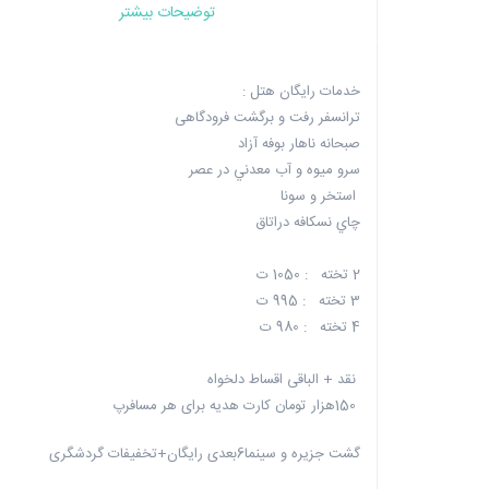
توضیحات بیشتر
خدمات رایگان هتل :
ترانسفر رفت و برگشت فرودگاهی
صبحانه ناهار بوفه آزاد
سرو ميوه و آب معدني در عصر
استخر و سونا
چاي نسکافه دراتاق
2 تخته : 1050 ت
3 تخته : 995 ت
4 تخته : 980 ت
نقد + الباقی اقساط دلخواه
150هزار تومان کارت هدیه برای هر مسافرپ
گشت جزیره و سینما6بعدی رایگان+تخفیفات گردشگری