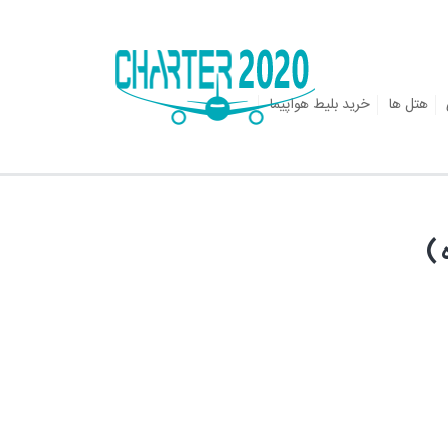
هتل ها
خرید بلیط هواپیما
 )