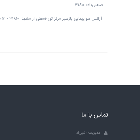
صنعتی051-31810
آژانس هواپیمایی پاژسیر مرکز تور قسطی از مشهد 31810 - 051
تماس با ما
مدیریت :
شیرزاد