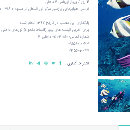
4 روز / پرواز ایرباس #ماهان
آژانس هواپیمایی پاژسیر مرکز تور قسطی از مشهد 31810 - 051
بارگذاری این مطلب در تاریخ 1397 انجام شده
برای آخرین قیمت های بروز (اقساط دلخواه) تورهای داخلی 
شماره تماس: 31810-051 داخلی 3
09156010043
09156010047
اشتراک گذاری :