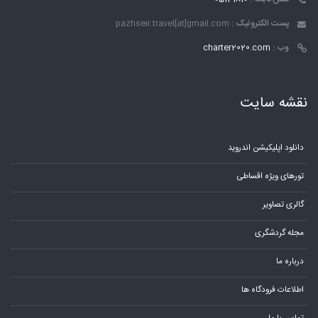
پست الکترونیک :
pazhseir.travel[at]gmail.com
وب :
charter2020.com
نقشه سایت
دانلود اپلیکیشن اندروید
تورهای ویژه اقساطی
گالری تصاویر
مجله گردشگری
درباره ما
اطلاعات فرودگاه ها