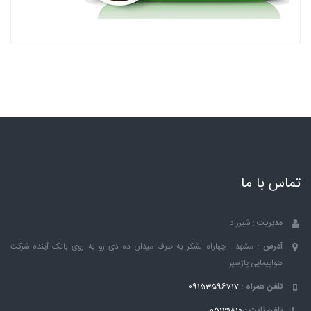
تماس با ما
مدیریت :
شیرزاد
آدرس :
مشهد - چهاراه لشکر به طرف میدان ده دی رو به روی بانک ٱینده شرکت
هواپیمایی پاژسیر
تلفن همراه :
09153596717
تلفن ثابت :
05131810