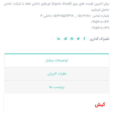
برای آخرین قیمت های بروز (اقساط دلخواه) تورهای داخلی لطفا با شرکت تماس
حاصل فرمایید
شماره تماس: 31810-051 _ 05138559698 داخلی 3
09156010043
09156010047
اشتراک گذاری :
توضیحات بیشتر
نظرات کاربران
برچسب ها
کیش