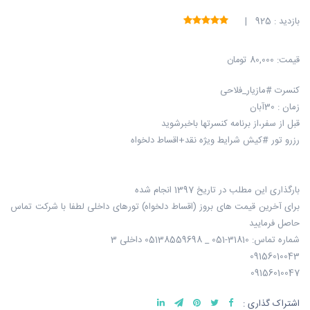
بازدید : 925 |
قیمت:
80,000 تومان
کنسرت #مازیار_فلاحی
زمان : 30آبان
قبل از سفر،از برنامه کنسرتها باخبرشوید
رزرو تور #کیش شرایط ویژه نقد+اقساط دلخواه
بارگذاری این مطلب در تاریخ 1397 انجام شده
برای آخرین قیمت های بروز (اقساط دلخواه) تورهای داخلی لطفا با شرکت تماس
حاصل فرمایید
شماره تماس: 31810-051 _ 05138559698 داخلی 3
09156010043
09156010047
اشتراک گذاری :