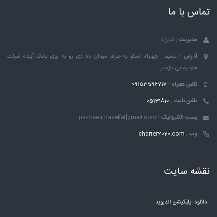
تماس با ما
مدیریت :
شیرزاد
آدرس :
مشهد - چهاراه لشکر به طرف میدان ده دی رو به روی بانک ٱینده شرکت
هواپیمایی پاژسیر
تلفن همراه :
09153596717
تلفن ثابت :
05131810
پست الکترونیک :
pazhseir.travel[at]gmail.com
وب :
charter2020.com
نقشه سایت
دانلود اپلیکیشن اندروید