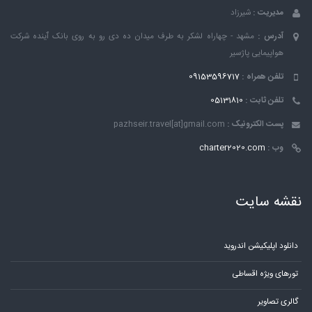
مدیریت :
شیرزاد
آدرس :
مشهد - چهاراه لشکر به طرف میدان ده دی رو به روی بانک ٱینده شرکت
هواپیمایی پاژسیر
تلفن همراه :
09153596717
تلفن ثابت :
05131810
پست الکترونیک :
pazhseir.travel[at]gmail.com
وب :
charter2020.com
نقشه سایت
دانلود اپلیکیشن اندروید
تورهای ویژه اقساطی
گالری تصاویر