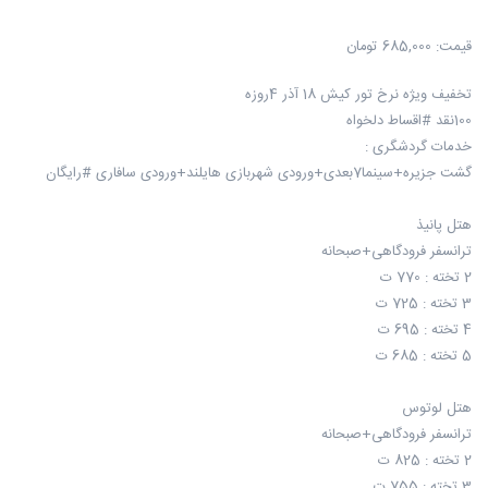
قیمت:
685,000 تومان
تخفیف ویژه نرخ تور کیش 18 آذر 4روزه
100نقد #اقساط دلخواه
خدمات گردشگری :
گشت جزیره+سینما7بعدی+ورودی شهربازی هایلند+ورودی سافاری #رایگان
هتل پانیذ
ترانسفر فرودگاهی+صبحانه
2 تخته : 770 ت
3 تخته : 725 ت
4 تخته : 695 ت
5 تخته : 685 ت
هتل لوتوس
ترانسفر فرودگاهی+صبحانه
2 تخته : 825 ت
3 تخته : 755 ت