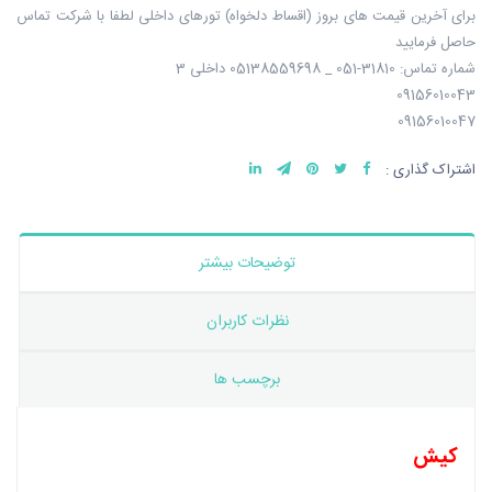
برای آخرین قیمت های بروز (اقساط دلخواه) تورهای داخلی لطفا با شرکت تماس
حاصل فرمایید
شماره تماس: 31810-051 _ 05138559698 داخلی 3
09156010043
09156010047
اشتراک گذاری :
توضیحات بیشتر
نظرات کاربران
برچسب ها
کیش