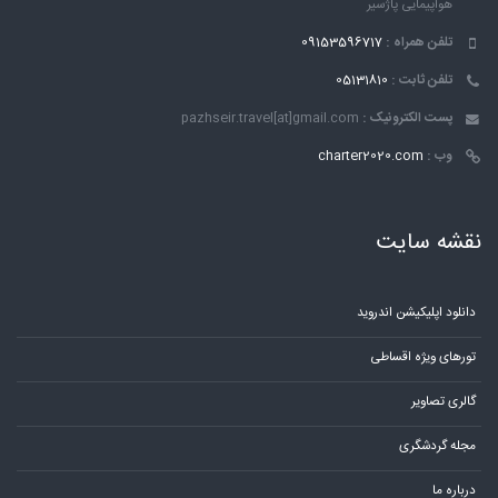
هواپیمایی پاژسیر
تلفن همراه :
09153596717
تلفن ثابت :
05131810
پست الکترونیک :
pazhseir.travel[at]gmail.com
وب :
charter2020.com
نقشه سایت
دانلود اپلیکیشن اندروید
تورهای ویژه اقساطی
گالری تصاویر
مجله گردشگری
درباره ما