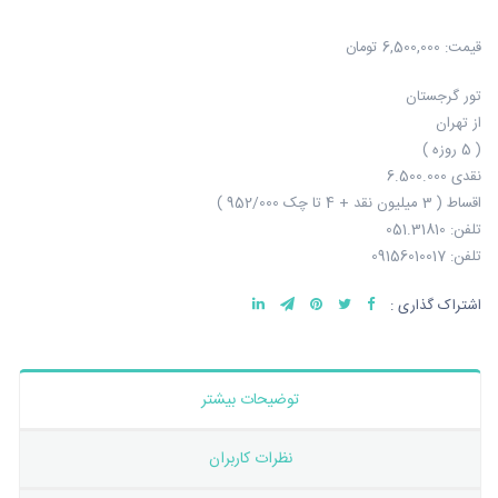
قیمت:
6,500,000 تومان
تور گرجستان
از تهران
( 5 روزه )
نقدی 6.500.000
اقساط ( 3 میلیون نقد + 4 تا چک 952/000 )
تلفن: 051.31810
تلفن: 09156010017
اشتراک گذاری :
توضیحات بیشتر
نظرات کاربران