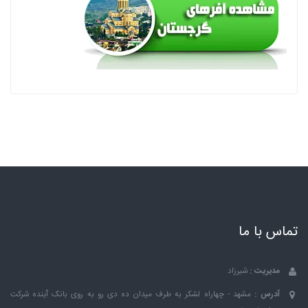
تماس با ما
مدیریت :
شیرزاد
آدرس :
مشهد - چهاراه لشکر به طرف میدان ده دی رو به روی بانک ٱینده شرکت