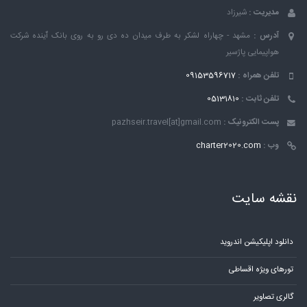
مدیریت :
شیرزاد
آدرس :
مشهد - چهاراه لشکر به طرف میدان ده دی رو به روی بانک ٱینده شرکت
هواپیمایی پاژسیر
تلفن همراه :
09153596717
تلفن ثابت :
05131810
پست الکترونیک :
pazhseir.travel[at]gmail.com
وب :
charter2020.com
نقشه سایت
دانلود اپلیکیشن اندروید
تورهای ویژه اقساطی
گالری تصاویر