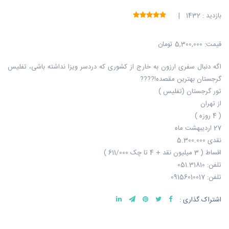
بازدید : 1432 |
قیمت:
5,300,000 تومان
اگه دنبال سفری ارزون به خارج از کشوری که دردسر ویزا نداشته باشی، تفلیس
گرجستان بهترین مقصده!????
تور گرجستان (تفلیس )
از تهران
( 4 روزه )
27 اردیبهشت ماه
نقدی 5.300.000
اقساط ( 3 میلیون نقد + 4 تا چک 611/000 )
تلفن: 051.31810
تلفن: 09156010017
اشتراک گذاری :