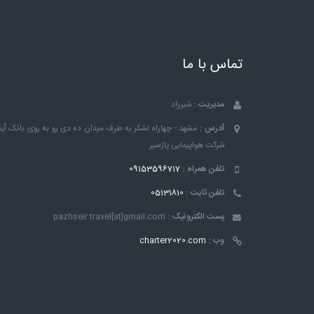
تماس با ما
مدیریت :
شیرزاد
آدرس :
مشهد - چهاراه لشکر به طرف میدان ده دی رو به روی بانک ٱین
شرکت هواپیمایی پاژسیر
تلفن همراه :
09153596717
تلفن ثابت :
05131810
پست الکترونیک :
pazhseir.travel[at]gmail.com
وب :
charter2020.com