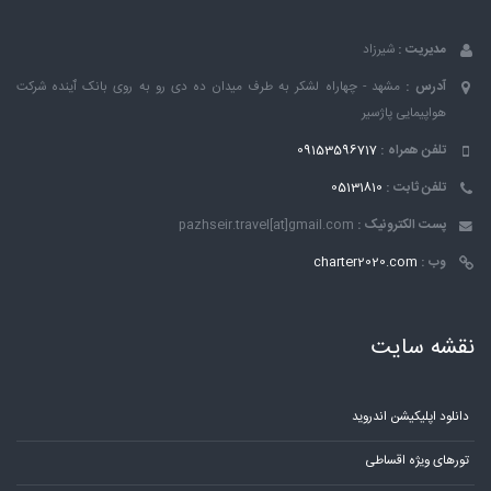
مدیریت :
شیرزاد
آدرس :
مشهد - چهاراه لشکر به طرف میدان ده دی رو به روی بانک ٱینده شرکت
هواپیمایی پاژسیر
تلفن همراه :
09153596717
تلفن ثابت :
05131810
پست الکترونیک :
pazhseir.travel[at]gmail.com
وب :
charter2020.com
نقشه سایت
دانلود اپلیکیشن اندروید
تورهای ویژه اقساطی