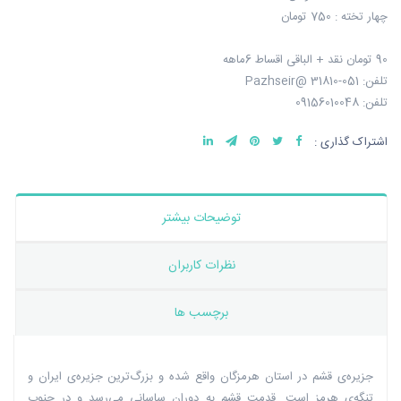
چهار تخته : 750 تومان
90 تومان نقد + الباقی اقساط 6ماهه
تلفن: 051-31810 @Pazhseir
تلفن: 09156010048
اشتراک گذاری :
توضیحات بیشتر
نظرات کاربران
برچسب ها
جزیره‌ی قشم در استان هرمزگان واقع شده و بزرگ‌ترین جزیره‌ی ایران و
تنگه‌ی هرمز است. قدمت قشم به دوران ساسانی می‌رسد و در جنوب