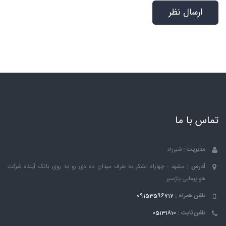
تماس با ما
مدیریت :
شیرزاد
آدرس :
مشهد - چهاراه لشکر به طرف میدان ده دی رو به روی بانک ٱینده شرکت
هواپیمایی پاژسیر
تلفن همراه :
09153596717
تلفن ثابت :
05131810