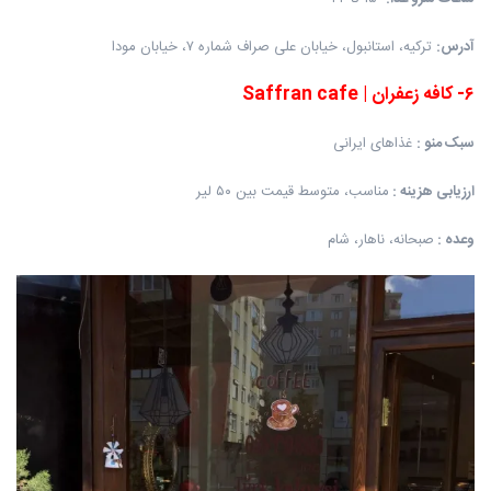
آدرس
:
ترکیه، استانبول، خیابان علی صراف شماره ۷، خیابان مودا
۶
-
کافه زعفران
|
Saffran cafe
سبک منو
:
غذاهای ایرانی
ارزیابی هزینه
:
مناسب، متوسط قیمت بین ۵۰ لیر
وعده
:
صبحانه، ناهار، شام