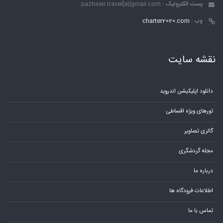
پست الکترونیک :
pazhseir.travel[at]gmail.com
وب :
charter2020.com
نقشه سایت
دانلود اپلیکیشن اندروید
تورهای ویژه اقساطی
گالری تصاویر
مجله گردشگری
درباره ما
اطلاعات فرودگاه ها
تماس با ما