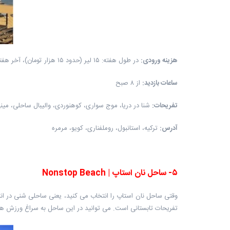
هزینه ورودی
:
در طول هفته: ۱۵ لیر (حدود ۱۵ هزار تومان)، آخر هفته ها: ۳۰ لیر (حدود ۳۰ هزار تومان)
ساعات بازدید
:
از ۸ صبح
تفریحات
:
شنا در دریا، موج سواری، کوهنوردی، والیبال ساحلی، مینی
آدرس
:
ترکیه، استانبول، روملفناری، کویو، مرمره
۵
-
ساحل نان استاپ
|
Nonstop Beach
وقتی ساحل نان استاپ را انتخاب می کنید، یعنی ساحلی شنی در ان
تفریحات تابستانی است. می توانید در این ساحل به سراغ ورزش ه