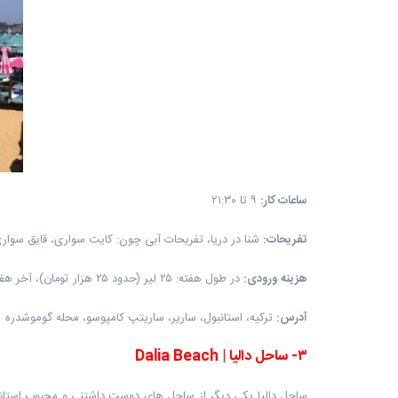
ساعات کار
:
۹ تا ۲۱:۳۰
تفریحات
:
شنا در دریا، تفریحات آبی چون: کایت سواری، قایق سواری،
هزینه ورودی
:
در طول هفته: ۲۵ لیر (حدود ۲۵ هزار تومان)، آخر هفته ها: ۳۵ لیر (حدود ۳۵ هزار تومان)
آدرس
:
ترکیه، استانبول، ساریر، ساریتپ کامپوسو، محله گوموشدره
۳
-
ساحل دالیا
|
Dalia Beach
ساحل دالیا یکی دیگر از ساحل های دوست داشتنی و محبوب استانبول 