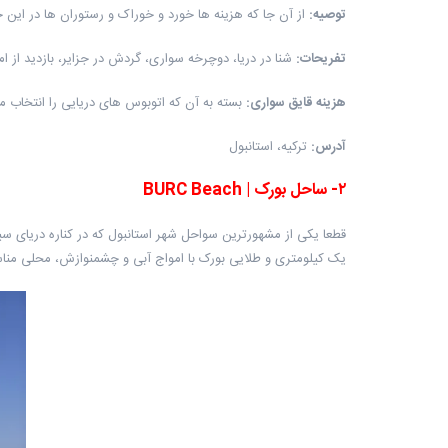
توصیه
:
از آن جا که هزینه ها خورد و خوراک و رستوران ها در این جزای
تفریحات
:
شنا در دریا، دوچرخه سواری، گردش در جزایر، بازدید از
هزینه قایق سواری
:
بسته به آن که اتوبوس های دریایی را انتخاب می کنید یا قایق های معمولی،
آدرس
:
ترکیه، استانبول
۲
-
ساحل بورک
|
BURC Beach
قطعا یکی از مشهورترین سواحل شهر استانبول که در کناره دریای سی
یک کیلومتری و طلایی بورک با امواج آبی و چشمنوازش، محلی مناسب برای تفریحات دریایی و ساحلی است.