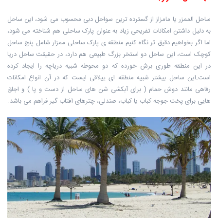
ساحل الممزر یا مامزاز از گسترده ترین سواحل دبی محسوب می شود، این ساحل
به دلیل داشتن امکانات تفریحی زیاد به عنوان پارک ساحلی هم شناخته می شود،
اما اگر بخواهیم دقیق تر نگاه کنیم منطقه ی پارک ساحلی ممزار شامل پنج ساحل
کوچک است، این ساحل دو استخر بزرگ طبیعی هم دارد، در حقیقت ساحل دریا
در این منطقه طوری برش خورده که دو محوطه شبیه دریاچه را ایجاد کرده
است.این ساحل بیشتر شبیه منطقه ای ییلاقی ایست که در آن انواع امکانات
رفاهی مانند دوش حمام ( برای آبکشی شن های ساحل از دست و پا ) و اجاق
هایی برای پخت جوجه کباب یا کباب، صندلی، چترهای آفتاب گیر فراهم می باشد.