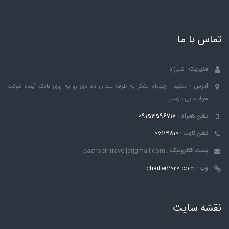
تماس با ما
مدیریت :
شیرزاد
آدرس :
مشهد - چهاراه لشکر به طرف میدان ده دی رو به روی بانک ٱینده شرکت
هواپیمایی پاژسیر
تلفن همراه :
09153596717
تلفن ثابت :
05131810
پست الکترونیک :
pazhseir.travel[at]gmail.com
وب :
charter2020.com
نقشه سایت