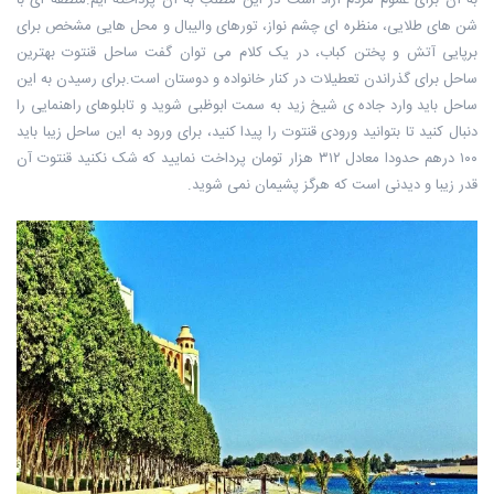
شن های طلایی، منظره ای چشم نواز، تورهای والیبال و محل هایی مشخص برای
برپایی آتش و پختن کباب، در یک کلام می توان گفت ساحل قنتوت بهترین
ساحل برای گذراندن تعطیلات در کنار خانواده و دوستان است.برای رسیدن به این
ساحل باید وارد جاده ی شیخ زید به سمت ابوظبی شوید و تابلوهای راهنمایی را
دنبال کنید تا بتوانید ورودی قنتوت را پیدا کنید، برای ورود به این ساحل زیبا باید
۱۰۰ درهم حدودا معادل ۳۱۲ هزار تومان پرداخت نمایید که شک نکنید قنتوت آن
قدر زیبا و دیدنی است که هرگز پشیمان نمی شوید.