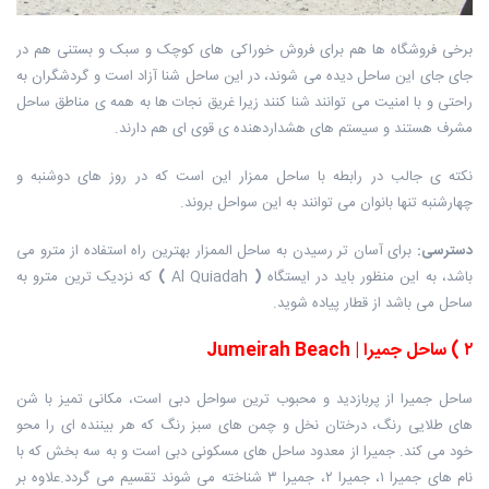
برخی فروشگاه ها هم برای فروش خوراکی های کوچک و سبک و بستنی هم در
جای جای این ساحل دیده می شوند، در این ساحل شنا آزاد است و گردشگران به
راحتی و با امنیت می توانند شنا کنند زیرا غریق نجات ها به همه ی مناطق ساحل
مشرف هستند و سیستم های هشداردهنده ی قوی ای هم دارند.
نکته ی جالب در رابطه با ساحل ممزار این است که در روز های دوشنبه و
چهارشنبه تنها بانوان می توانند به این سواحل بروند.
دسترسی
:
برای آسان تر رسیدن به ساحل الممزار بهترین راه استفاده از مترو می
باشد، به این منظور باید در ایستگاه
(
Al Quiadah
)
که نزدیک ترین مترو به
ساحل می باشد از قطار پیاده شوید.
۲
)
ساحل جمیرا
| Jumeirah Beach
ساحل جمیرا از پربازدید و محبوب ترین سواحل دبی است، مکانی تمیز با شن
های طلایی رنگ، درختان نخل و چمن های سبز رنگ که هر بیننده ای را محو
خود می کند. جمیرا از معدود ساحل های مسکونی دبی است و به سه بخش که با
نام های جمیرا ۱، جمیرا ۲، جمیرا ۳ شناخته می شوند تقسیم می گردد.علاوه بر