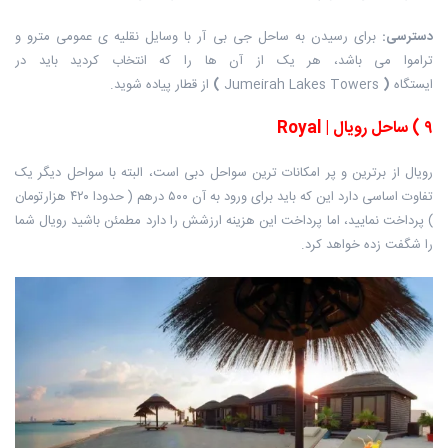
دسترسی
:
برای رسیدن به ساحل جی بی آر با وسایل نقلیه ی عمومی مترو و
تراموا می باشد، هر یک از آن ها را که انتخاب کردید باید در
ایستگاه
(
Jumeirah Lakes Towers
)
از قطار پیاده شوید.
۹
)
ساحل رویال
| Royal
رویال از برترین و پر امکانات ترین سواحل دبی است، البته با سواحل دیگر یک
تفاوت اساسی دارد این که باید برای ورود به آن ۵۰۰ درهم ( حدودا ۴۲۰ هزارتومان
) پرداخت نمایید، اما پرداخت این هزینه ارزشش را دارد مطمئن باشید رویال شما
را شگفت زده خواهد کرد.