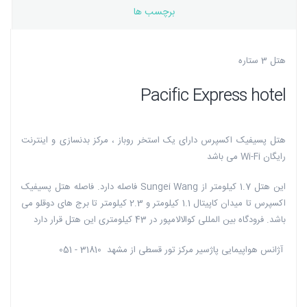
برچسب ها
هتل 3 ستاره
Pacific Express hotel
هتل پسیفیک اکسپرس دارای یک استخر روباز ، مرکز بدنسازی و اینترنت
رایگان Wi-Fi می باشد
این هتل 1.7 کیلومتر از Sungei Wang فاصله دارد. فاصله هتل پسیفیک
اکسپرس تا میدان کاپیتال 1.1 کیلومتر و 2.3 کیلومتر تا برج های دوقلو می
باشد. فرودگاه بین المللی کوالالامپور در 43 کیلومتری این هتل قرار دارد
آژانس هواپیمایی پاژسیر مرکز تور قسطی از مشهد 31810 - 051