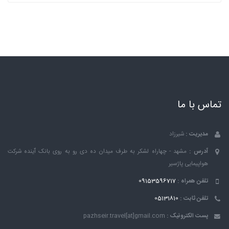
تماس با ما
مدیریت :
شیرزاد
آدرس :
مشهد - چهاراه لشکر به طرف میدان ده دی رو به روی بانک ٱینده شرکت
هواپیمایی پاژسیر
تلفن همراه :
09153596717
تلفن ثابت :
05131810
پست الکترونیک :
pazhseir.travel[at]gmail.com