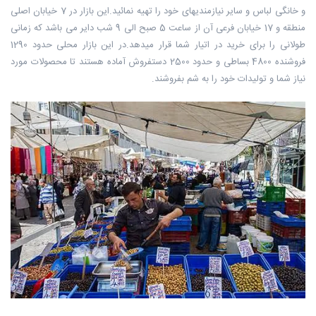
و خانگی لباس و سایر نیازمندیهای خود را تهیه نمائید.این بازار در 7 خیابان اصلی
منطقه و 17 خیابان فرعی آن از ساعت 5 صبح الی 9 شب دایر می باشد که زمانی
طولانی را برای خرید در اتیار شما قرار میدهد.در این بازار محلی حدود 1290
فروشنده 4800 بساطی و حدود 2500 دستفروش آماده هستند تا محصولات مورد
نیاز شما و تولیدات خود را به شم بفروشند.