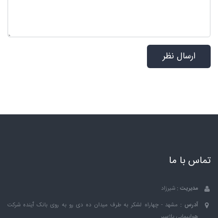
تماس با ما
مدیریت :
شیرزاد
آدرس :
مشهد - چهاراه لشکر به طرف میدان ده دی رو به روی بانک ٱینده شرکت
هواپیمایی پاژسیر