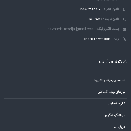
تلفن همراه :
09153596717
تلفن ثابت :
05131810
پست الکترونیک :
pazhseir.travel[at]gmail.com
وب :
charter2020.com
نقشه سایت
دانلود اپلیکیشن اندروید
تورهای ویژه اقساطی
گالری تصاویر
مجله گردشگری
درباره ما