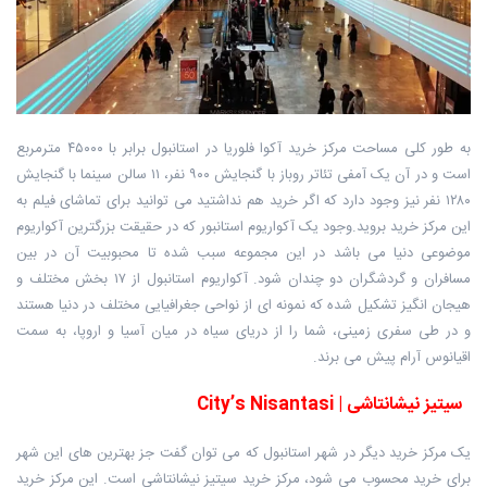
به طور کلی مساحت مرکز خرید آکوا فلوریا در استانبول برابر با ۴۵۰۰۰ مترمربع
است و در آن یک آمفی تئاتر روباز با گنجایش ۹۰۰ نفر، ۱۱ سالن سینما با گنجایش
۱۲۸۰ نفر نیز وجود دارد که اگر خرید هم نداشتید می توانید برای تماشای فیلم به
این مرکز خرید بروید.وجود یک آکواریوم استانبور که در حقیقت بزرگترین آکواریوم
موضوعی دنیا می باشد در این مجموعه سبب شده تا محبوبیت آن در بین
مسافران و گردشگران دو چندان شود. آکواریوم استانبول از ۱۷ بخش مختلف و
هیجان انگیز تشکیل شده که نمونه ای از نواحی جغرافیایی مختلف در دنیا هستند
و در طی سفری زمینی، شما را از دریای سیاه در میان آسیا و اروپا، به سمت
اقیانوس آرام پیش می برند.
سیتیز نیشانتاشی | City’s Nisantasi
یک مرکز خرید دیگر در شهر استانبول که می توان گفت جز بهترین های این شهر
برای خرید محسوب می شود، مرکز خرید سیتیز نیشانتاشی است. این مرکز خرید