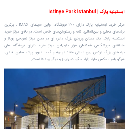
ایستینیه پارک | Istinye Park istanbul
مرکز خرید ایستینیه پارک دارای ۳۰۰ فروشگاه، اولین سینمای IMAX ، برترین
برندهای محلی و بین‌المللی، کافه و رستوران‌های خاص است. در بالای مرکز خرید
ایستینیه پارک، یک میدان ورودی بزرگ دایره‌ ای در میان مرکز تفریحی روباز و
منطقه‌ی فروشگاهی شیشه‌ای قرار دارد.این مرکز خرید دارای فروشگاه‌ های
برندهای بزرگ لوکس بین ‌المللی مانند دولچه و گابانا، دیور، پرادا، سلین، فندی،
هوگو باس، مکس مارا، زارا، منگو، دبنهایمز و دیگر برندها است.