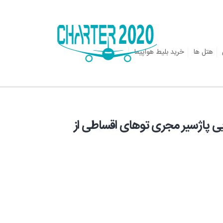
هتل ها
خرید بلیط هواپیما
یی پاژسیر مجری توهای اقساطی از