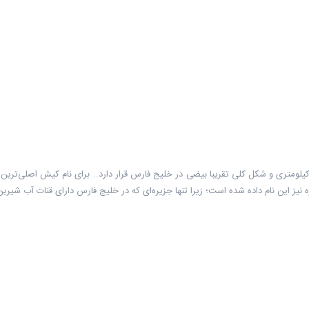
يره‌ی کيش با مساحت ۹۱ کيلومتر مربع، پيرامون ساحلی ۴۳ کيلومتری و شکل کلی تقريبا بيضی در خليج فارس قرار دارد..
یز این نام داده شده است؛ زیرا تنها جزیره‌ای که در خلیج فارس دارای قنات آب شیر