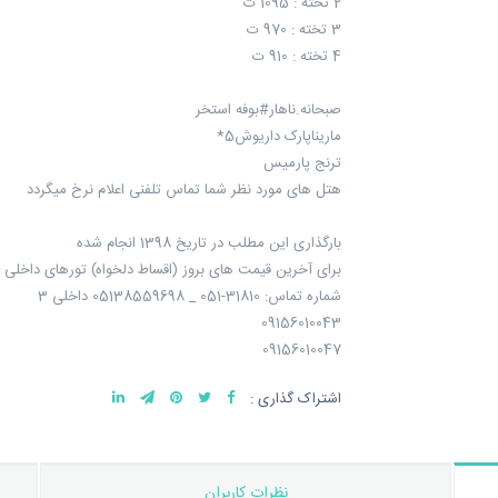
2 تخته : 1095 ت
3 تخته : 970 ت
4 تخته : 910 ت
صبحانه.ناهار#بوفه استخر
ماریناپارک داریوش5*
ترنج پارمیس
هتل های مورد نظر شما تماس تلفنی اعلام نرخ میگردد
بارگذاری این مطلب در تاریخ 1398 انجام شده
برای آخرین قیمت های بروز (اقساط دلخواه) تورهای داخلی 
شماره تماس: 31810-051 _ 05138559698 داخلی 3
09156010043
09156010047
اشتراک گذاری :
نظرات کاربران