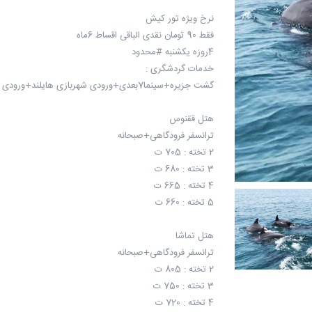
نرخ ویژه تور کیش
فقط 90 تومان نقدی الباقی اقساط 6ماه
4روزه یکشنبه #محدود
خدمات گردشگری :
گشت جزیره+سینما7بعدی+ورودی شهربازی هایلند+ورودی سافاری #رایگان
هتل ققنوس
ترانسفر فرودگاهی+صبحانه
2 تخته : 705 ت
3 تخته : 680 ت
4 تخته : 665 ت
5 تخته : 660 ت
هتل تماشا
ترانسفر فرودگاهی+صبحانه
2 تخته : 805 ت
3 تخته : 750 ت
4 تخته : 720 ت