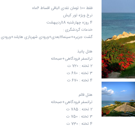
فقط 100 تومان نقدی الباقی اقساط 6ماه
نرخ ویژه تور کیش
4 روزه چهارشنبه 18اردیبهشت
خدمات گردشگری :
گشت جزیره+سینما7بعدی+ورودی شهربازی هایلند+ورودی سافاری #رایگان
هتل پانیذ
ترانسفر فرودگاهی+صبحانه
2 تخته : 720 ت
3 تخته : 680 ت
4 تخته : 670 ت
هتل قائم
ترانسفر فرودگاهی+صبحانه
2 تخته : 785 ت
3 تخته : 750 ت
4 تخته : 730 ت