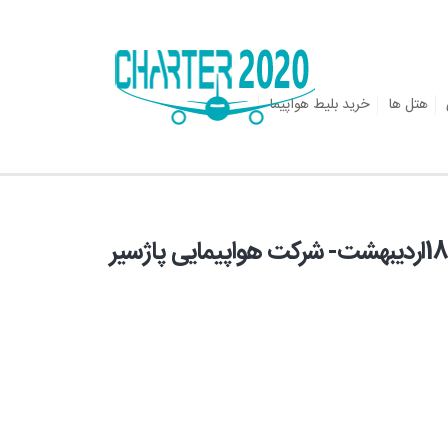
هتل ها
خرید بلیط هواپیما
نرخ ویژه تور کیش 4 روزه چهارشنبه 18اردیبهشت- شرکت هواپیمایی پاژسیر