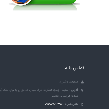
تماس با ما
مدیریت :
شیرزاد
آدرس :
مشهد - چهاراه لشکر به طرف میدان ده دی رو به روی بانک ٱین
شرکت هواپیمایی پاژسیر
تلفن همراه :
09153596717