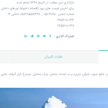
بارگذاری این مطلب در تاریخ 1398 انجام شده
برای آخرین قیمت های بروز (اقساط دلخواه) تورهای داخلی 
شماره تماس: 31810-051 _ 05138559698 داخلی 3
09156010043
09156010047
اشتراک گذاری :
نظرات کاربران
 ضلع جنوب شرقی جزیره و در امتداد ساحل، پارک ساحلی سیمرغ قرار گرفته، جایی 