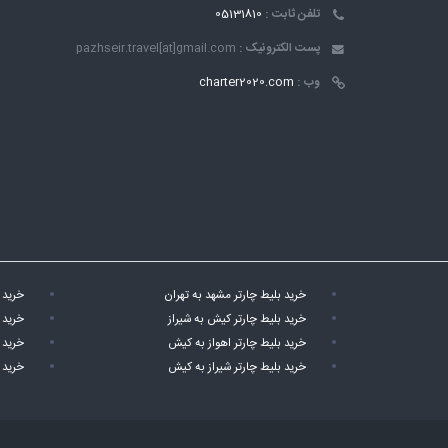
تلفن ثابت :
05131810
پست الکترونیک :
pazhseir.travel[at]gmail.com
وب :
charter2020.com
خرید بلیط چارتر مشهد به تهران
خرید 
خرید بلیط چارتر کیش به شیراز
خرید 
خرید بلیط چارتر اهواز به کیش
خرید 
خرید بلیط چارتر شیراز به کیش
خرید 