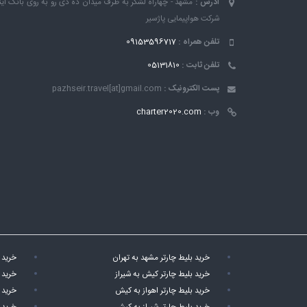
آدرس :
مشهد - چهاراه لشکر به طرف میدان ده دی رو به روی بانک ٱین
شرکت هواپیمایی پاژسیر
تلفن همراه :
09153596717
تلفن ثابت :
05131810
پست الکترونیک :
pazhseir.travel[at]gmail.com
وب :
charter2020.com
خرید بلیط چارتر مشهد به تهران
خرید 
خرید بلیط چارتر کیش به شیراز
خرید 
خرید بلیط چارتر اهواز به کیش
خرید 