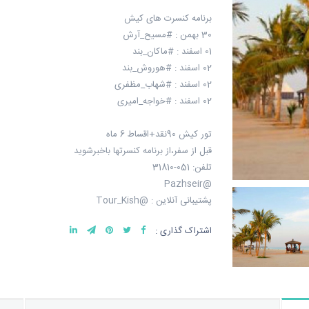
برنامه کنسرت های کیش
30 بهمن : #مسیح_آرش
01 اسفند : #ماکان_بند
02 اسفند : #هوروش_بند
02 اسفند : #شهاب_مظفری
02 اسفند : #خواجه_امیری
تور کیش 90نقد+اقساط 6 ماه
قبل از سفر،از برنامه کنسرتها باخبرشوید
تلفن: 051-31810
@Pazhseir
پشتیبانی آنلاین : @Tour_Kish
اشتراک گذاری :