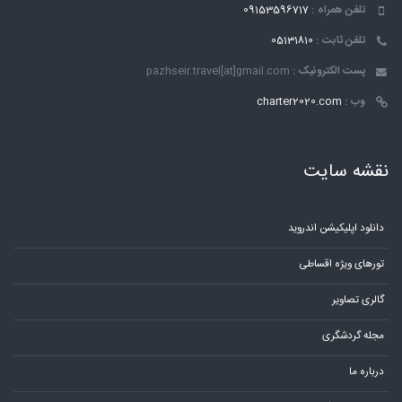
تلفن همراه :
09153596717
تلفن ثابت :
05131810
پست الکترونیک :
pazhseir.travel[at]gmail.com
وب :
charter2020.com
نقشه سایت
دانلود اپلیکیشن اندروید
تورهای ویژه اقساطی
گالری تصاویر
مجله گردشگری
درباره ما