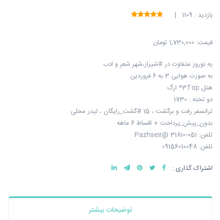
بازدید : 1109 |
قیمت:
1,730,000 تومان
یه نوروز متفاوت در #شیراز،شهر شعر و ادب
به صورت هوایی 3 به 6 فروردین
هتل 3Top* ارگ
دو تخته : 1730
ترانسفر رفت و برگشت ، 15 #گشت_رایگان ، لیدر محلی
بدون_پیش_پرداخت + اقساط 6 ماهه
تلفن: 051-31810 @Pazhseir
تلفن: 09156010048
اشتراک گذاری :
توضیحات بیشتر