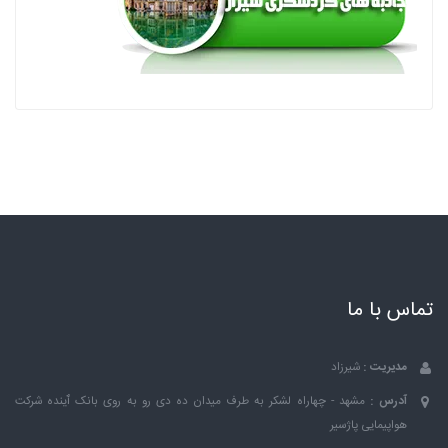
تماس با ما
مدیریت :
شیرزاد
آدرس :
مشهد - چهاراه لشکر به طرف میدان ده دی رو به روی بانک ٱینده شرکت
هواپیمایی پاژسیر