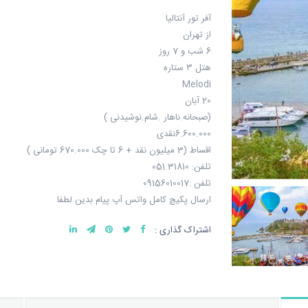
آفر تور آنتالیا
از تهران
6 شب و 7 روز
هتل ۳ ستاره
Melodi
20 آبان
(صبحانه.ناهار .شام.نوشیدنی )
6.600.000نقدی
اقساط (3 میلیون نقد + 6 تا چک 670.000 تومانی )
تلفن: 051.31810
تلفن :09156010017
ارسال پکیچ کامل واتس آپ پیام بدین لطفا
اشتراک گذاری :