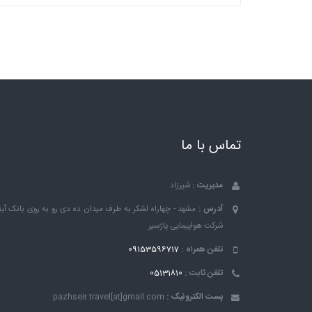
تماس با ما
مدیریت :
شیرزاد
آدرس :
مشهد - چهاراه لشکر به طرف میدان ده دی رو به روی بانک ٱین
شرکت هواپیمایی پاژسیر
تلفن همراه :
09153596717
تلفن ثابت :
05131810
پست الکترونیک :
pazhseir.travel[at]gmail.com