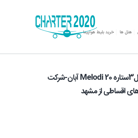
هتل ها
خرید بلیط هواپیما
آفرتورآنتالیا از تهران 6شب و7روز هتل3ستاره Melodi 20 آبان-شرکت
ای اقساطی از مشهد