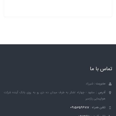
تماس با ما
مدیریت :
شیرزاد
آدرس :
مشهد - چهاراه لشکر به طرف میدان ده دی رو به روی بانک ٱینده شرکت
هواپیمایی پاژسیر
تلفن همراه :
09153596717