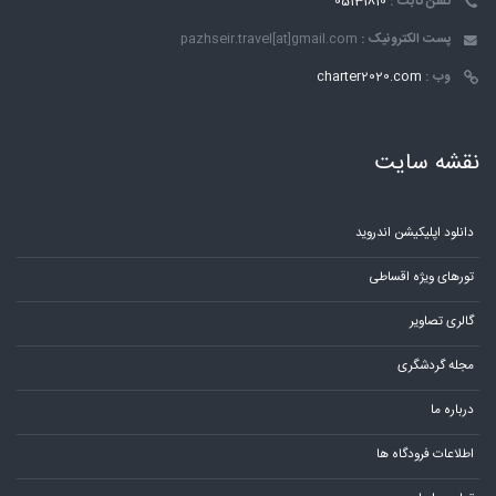
تلفن ثابت :
05131810
پست الکترونیک :
pazhseir.travel[at]gmail.com
وب :
charter2020.com
نقشه سایت
دانلود اپلیکیشن اندروید
تورهای ویژه اقساطی
گالری تصاویر
مجله گردشگری
درباره ما
اطلاعات فرودگاه ها