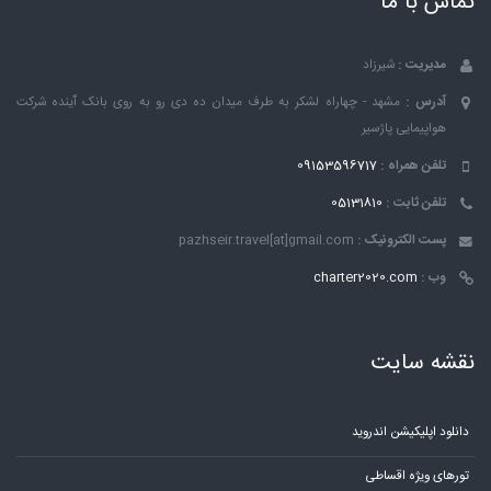
تماس با ما
مدیریت :
شیرزاد
آدرس :
مشهد - چهاراه لشکر به طرف میدان ده دی رو به روی بانک ٱینده شرکت
هواپیمایی پاژسیر
تلفن همراه :
09153596717
تلفن ثابت :
05131810
پست الکترونیک :
pazhseir.travel[at]gmail.com
وب :
charter2020.com
نقشه سایت
دانلود اپلیکیشن اندروید
تورهای ویژه اقساطی