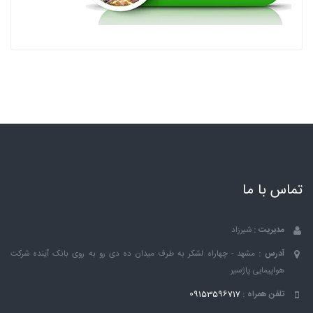
تماس با ما
مدیریت :
شیرزاد
آدرس :
مشهد - چهاراه لشکر به طرف میدان ده دی رو به روی بانک ٱینده شرکت
هواپیمایی پاژسیر
تلفن همراه :
09153596717