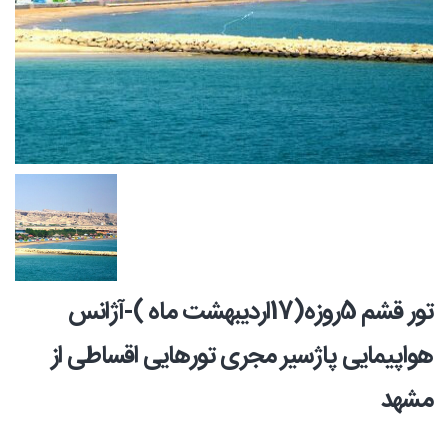
تور قشم 5روزه(17اردیبهشت ماه )-آژانس
هواپیمایی پاژسیر مجری تورهایی اقساطی از
مشهد