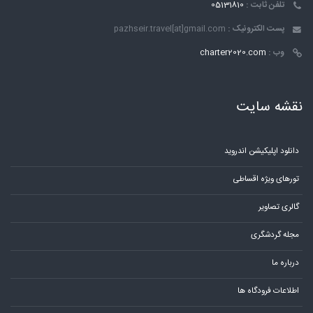
تلفن ثابت :
05131810
پست الکترونیک :
pazhseir.travel[at]gmail.com
وب :
charter2020.com
نقشه سایت
دانلود اپلیکیشن اندروید
تورهای ویژه اقساطی
گالری تصاویر
مجله گردشگری
درباره ما
اطلاعات فرودگاه ها