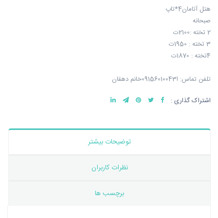
هتل آتامان4*تاپ
صبحانه
2 تخته :2100ت
3 تخته : 1950ت
4تخته : 1870ت
تلفن تماس: ا09156010043خانم دهقان
اشتراک گذاری :
توضیحات بیشتر
نظرات کاربران
برچسب ها