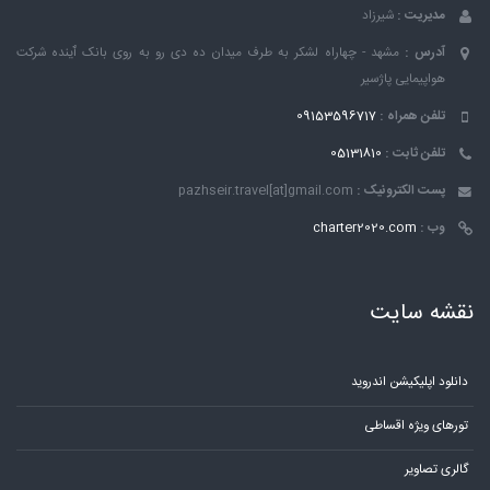
مدیریت :
شیرزاد
آدرس :
مشهد - چهاراه لشکر به طرف میدان ده دی رو به روی بانک ٱینده شرکت
هواپیمایی پاژسیر
تلفن همراه :
09153596717
تلفن ثابت :
05131810
پست الکترونیک :
pazhseir.travel[at]gmail.com
وب :
charter2020.com
نقشه سایت
دانلود اپلیکیشن اندروید
تورهای ویژه اقساطی
گالری تصاویر