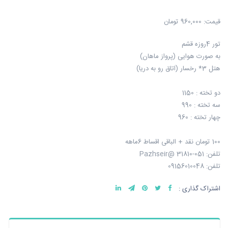
قیمت:
960,000 تومان
تور 4روزه قشم
به صورت هوایی (پرواز ماهان)
هتل 3* رخسار (اتاق رو به دریا)
دو تخته : 1150
سه تخته : 990
چهار تخته : 960
100 تومان نقد + الباقی اقساط 6ماهه
تلفن: 051-31810 @Pazhseir
تلفن: 09156010048
اشتراک گذاری :