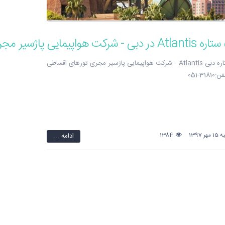
هتل 5 ستاره دبی Atlantis - شرکت هواپیمایی پاژسیر مجری تورهای اقساطی
31-051
 1397
1384
ادامه ...