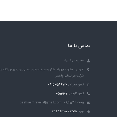
تماس با ما
مدیریت :
شیرزاد
آدرس :
مشهد - چهاراه لشکر به طرف میدان ده دی رو به روی بانک ٱین
شرکت هواپیمایی پاژسیر
تلفن همراه :
09153596717
تلفن ثابت :
05131810
پست الکترونیک :
pazhseir.travel[at]gmail.com
وب :
charter2020.com