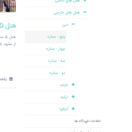
هتل های داخلی
هتل های خارجی
هتل 5 ستاره Atlantis در دبی - شرکت هواپیمایی پاژسیر مجری تورهای اقساطی از مشهد
دبی
پنج - ستاره
از مشهد تلفن:810
چهار - ستاره
سه - ستاره
دو - ستاره
یکشنبه 15 مهر
تایلند
ترکیه
آنتالیا
اطلاعات فرودگاه ها