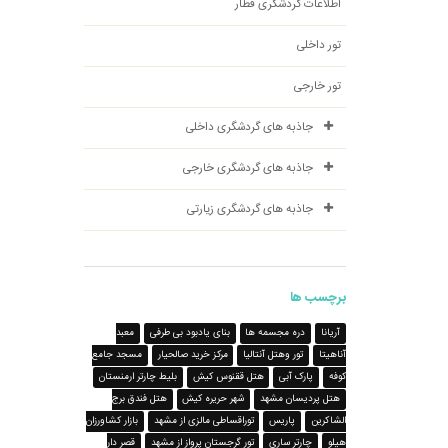
اطلاعات گردشگری قطار
تور داخلی
تور خارجی
جاذبه های گردشگری داخلی
جاذبه های گردشگری خارجی
جاذبه های گردشگری زیارتی
برچسب ها
آریانا
دره مجسمه ها
بنای یادبود بی طرفی
معبد
آناهیتا
تور وهتل آنتالیا
مرکز خرید صالحیار
مسجد جامع
کوفه
پارک آبی
هتل ققنوس کیش
بلیط چارتر ارمنستان
هتل پردیسان مشهد
شهر حریره کیش
هتل فندق برج
الشاکرین
پاریس
توراقساطی مالزی از مشهد
بازار کشاورزان
هیلو
چارتر ساری
تور گرجستان پرواز از مشهد
قصر دار