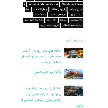
الاماره؛ يا مقر والي کوفه
شاه آباد ونیز ایرانی در خرم آباد
تور
قسطی از مشهد
اتوبوسی ۸۰نفره
چاپارخانه میبد
هتل
گدروشیا چابهار
تور شمال از مشهد
تپه هگمتانه
پاژسیرمشهد
مسقط
زندان آلکاتر
تور لحظه آخری بلکو
بازار دمنوین سادواک
شروود دریمز ریزورت
پر بازدید ترین
جاذبه های شهر ارومیه - شرکت
هواپیمایی پاژسیر مجری تورهای
اقساطی از مشهد
پارک آبی اوشن کیش
10 تا از بهترین مسیرهای پیاده
روی دنیا - شرکت هواپیمایی
پاژسیر مجری تورهای اقساطی از
مشهد