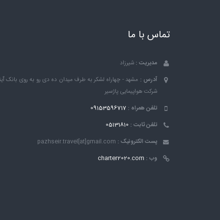
تماس با ما
مدیریت :
شیرزاد
آدرس :
مشهد - چهاراه لشکر به طرف میدان ده دی رو به روی بانک ٱین
شرکت هواپیمایی پاژسیر
تلفن همراه :
09153596717
تلفن ثابت :
05131810
پست الکترونیک :
pazhseir.travel[at]gmail.com
وب :
charter2020.com