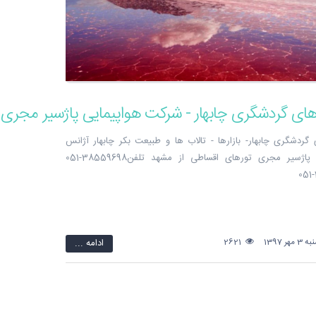
های گردشگری چابهار - شرکت هواپیمایی پاژسیر مجری 
گردشگری چابهار- بازارها - تالاب ها و طبیعت بکر چابهار آژانس
هواپیمایی پاژسیر مجری تورهای اقساطی از مشهد تلفن38559698-051
ر 1397
2621
ادامه ...