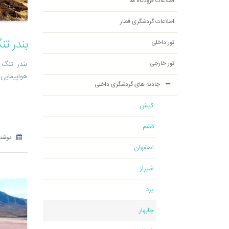
اطلاعات فرودگاه ها
اطلاعات گردشگری قطار
بندر ت
تور داخلی
تور خارجی
بندر تنگ 
هواپیمایی پ
جاذبه های گردشگری داخلی
کیش
قشم
دوشنبه 12 آذر
اصفهان
شیراز
یزد
چابهار