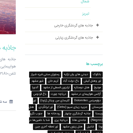
شمال
تبریز
جاذبه های گردشگری خارجی
جاذبه های گردشگری زیارتی
جاذبه 
جاذبه های 
برچسب ها
تلفن31810-051
بانکوک
دیدنی های وان ترکیه
رستوران سنتی شرزه شیراز
تور وهتل کیش
باغ دولت آباد
کریم خان
شهر مشهد
مونیخ
هتل دوستاره
ترابزون قسطی از مشهد
آندورا
آژانس هواپیمای در مشهد
دریاچه چورت
باغ فردوس
دولومیتس Dolomites
کلیسای سن ویتال (راونا)
تور
سه شنبه 3 مه
صربستان
جزیره‌ زیبای سیبو (Cebu)
تور ایرانگردی
هتل
ویستا
جاذبه گردشگری چابهار
رودخانه ها
جنوب نگرو
(Negros)
جاده‌ی هانا
دریاچه پری
شنا با دلفین‌ها در
پونا
شابیل
هتل زیتون مشهد
تور لحظه آخری چین