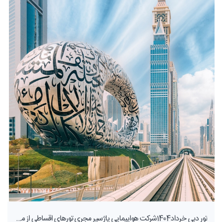
تور دبی خرداد1404شرکت هواپیمایی پاژسیر مجری تورهای اقساطی از مشهد