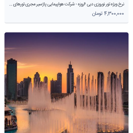
نرخ ويژه تور نوروزى دبى ٦روزه - شرکت هواپیمایی پاژسیر مجری تورهای اقساطی از مشهد
4,300,000 تومان