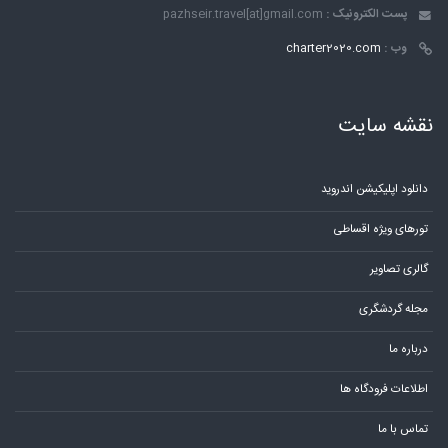
پست الکترونیک :
pazhseir.travel[at]gmail.com
وب :
charter2020.com
نقشه سایت
دانلود اپلیکیشن اندروید
تورهای ویژه اقساطی
گالری تصاویر
مجله گردشگری
درباره ما
اطلاعات فرودگاه ها
تماس با ما