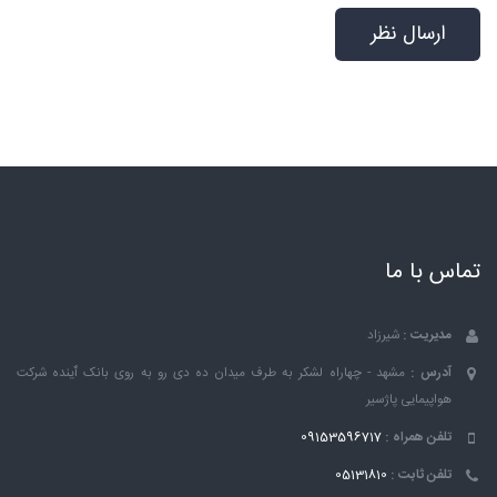
تماس با ما
مدیریت :
شیرزاد
آدرس :
مشهد - چهاراه لشکر به طرف میدان ده دی رو به روی بانک ٱینده شرکت
هواپیمایی پاژسیر
تلفن همراه :
09153596717
تلفن ثابت :
05131810