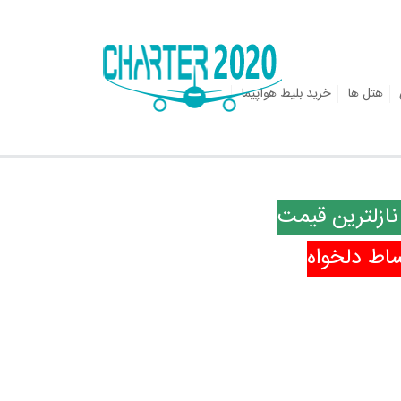
هتل ها
خرید بلیط هواپیما
نازلترین قیمت