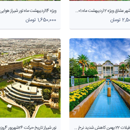
سفر به شهر عشاق ویژه 2 اردیبهشت ماه 1401- شرکت هواپیمایی پاژسیر مجری تورهای اقساطی از مشهد
 تومان
1,650,000 تومان
ویژه تعطیلات 22 بهمن کاهش شدید نرخ #محدوووود تور #شیراز به صورت هوایی 3شب و 4روز- شرکت هواپیمایی پاژسیر مجری تورهای اقساطی از مشهد