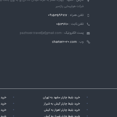
آدرس :
مشهد - چهاراه لشکر به طرف میدان ده دی رو به روی بانک ٱین
شرکت هواپیمایی پاژسیر
تلفن همراه :
09153596717
تلفن ثابت :
05131810
پست الکترونیک :
pazhseir.travel[at]gmail.com
وب :
charter2020.com
خرید بلیط چارتر مشهد به تهران
خرید 
خرید بلیط چارتر کیش به شیراز
خرید 
خرید بلیط چارتر اهواز به کیش
خرید 
خرید بلیط چارتر شیراز به کیش
خرید 