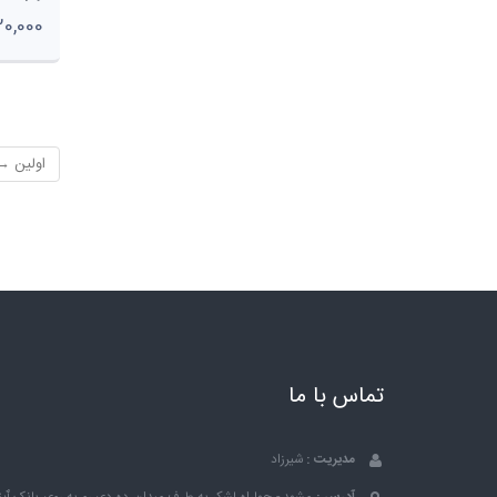
1,820,000 
اولین → 
تماس با ما
مدیریت :
شیرزاد