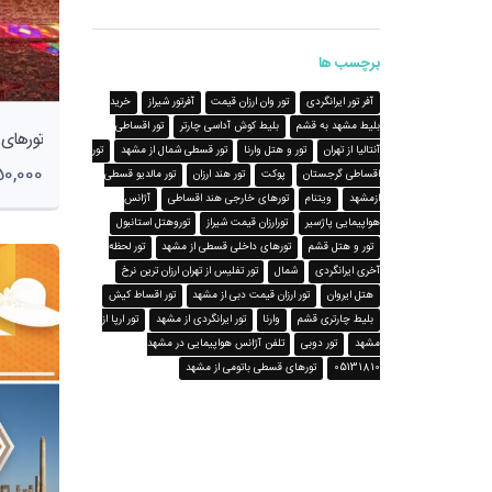
برچسب ها
آفر تور ایرانگردی
تور وان ارزان قیمت
آفرتور شیراز
خرید
بلیط مشهد به قشم
بلیط کوش آداسی چارتر
تور اقساطی
آنتالیا از تهران
تور و هتل وارنا
تور قسطی شمال از مشهد
تور
7,750,000
اقساطی گرجستان
پوکت
تور هند ارزان
تور مالدیو قسطی
ازمشهد
ویتنام
تورهای خارجی هند اقساطی
آژانس
هواپیمایی پاژسیر
تورارزان قیمت شیراز
توروهتل استانبول
تور و هتل قشم
تورهای داخلی قسطی از مشهد
تور لحظه
آخری ایرانگردی
شمال
تور تفلیس از تهران ارزان ترین نرخ
هتل ایروان
تور ارزان قیمت دبی از مشهد
تور اقساط کیش
بلیط چارتری قشم
وارنا
تور ایرانگردی از مشهد
تور ارپا از
مشهد
تور دوبی
تلفن آژانس هواپیمایی در مشهد
05131810
تورهای قسطی باتومی از مشهد