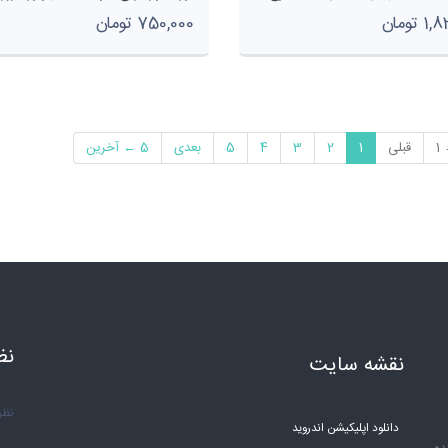
تومان
750,000 تومان
1
قبلی
1
2
3
4
5
بعدی
5 ← آخرین
نظ
نقشه سایت
نظر 
دانلود اپلیکیشن اندروید