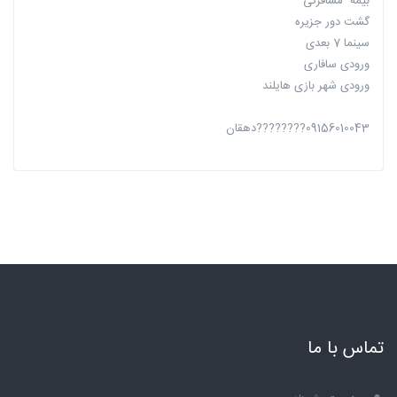
بیمه مسافرتی
گشت دور جزیره
سینما 7 بعدی
ورودی سافاری
ورودی شهر بازی هایلند
09156010043????????دهقان
تماس با ما