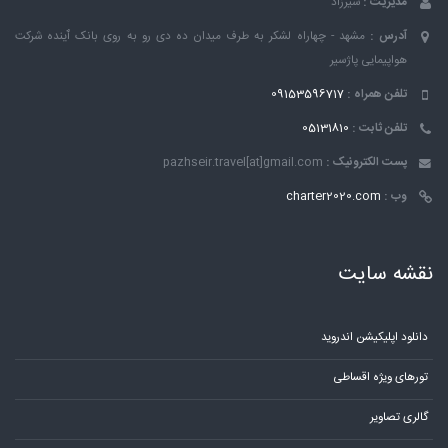
مدیریت :
شیرزاد
آدرس :
مشهد - چهاراه لشکر به طرف میدان ده دی رو به روی بانک ٱینده شرکت
هواپیمایی پاژسیر
تلفن همراه :
09153596717
تلفن ثابت :
05131810
پست الکترونیک :
pazhseir.travel[at]gmail.com
وب :
charter2020.com
نقشه سایت
دانلود اپلیکیشن اندروید
تورهای ویژه اقساطی
گالری تصاویر