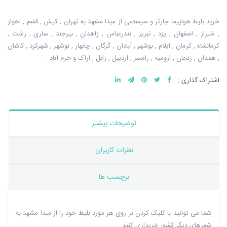
خرید بلیط هواپیما چارتر و سیستمی از مبدا مشهد به تهران , کیش , قشم , اهواز
, شیراز , اصفهان , یزد , تبریز , بندرعباس , زاهدان , بیرجند , ساری , رشت ,
کرمانشاه , کرمان , ایلام , بوشهر , آبادان , گرگان , چابهار , نوشهر , شهرکرد , کاشان
, همدان , زنجان , ارومیه , رامسر , اردبیل , زابل , اراک و خرم آباد .
اشتراک گذاری :
توضیحات بیشتر
نظرات کاربران
برچسب ها
شما می توانید با کلیک کردن بر روی هر مورد بلیط خود را از مبدا مشهد به
شهرهای دیگر کشور خریداری کنید