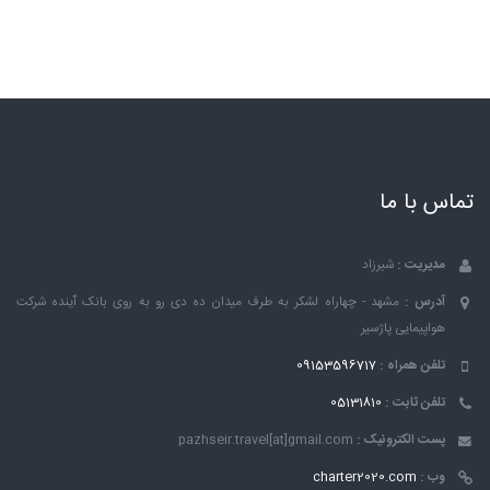
تماس با ما
مدیریت :
شیرزاد
آدرس :
مشهد - چهاراه لشکر به طرف میدان ده دی رو به روی بانک ٱینده شرکت
هواپیمایی پاژسیر
تلفن همراه :
09153596717
تلفن ثابت :
05131810
پست الکترونیک :
pazhseir.travel[at]gmail.com
وب :
charter2020.com