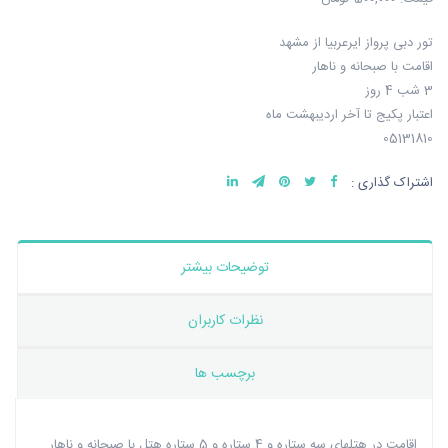
تور دبی پرواز ایرعربیا از مشهد
اقامت با صبحانه و ناهار
3 شب 4 روز
اعتبار پکیج تا آخر اردیبهشت ماه
05131810
اشتراک گذاری :
توضیحات بیشتر
نظرات کاربران
برچسب ها
اقامت در هتلهای سه ستاره و 4 ستاره و 5 ستاره هتل با صبحانه و ناهار