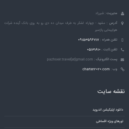
مدیریت :
شیرزاد
آدرس :
مشهد - چهاراه لشکر به طرف میدان ده دی رو به روی بانک ٱینده شرکت
هواپیمایی پاژسیر
تلفن همراه :
09153596717
تلفن ثابت :
05131810
پست الکترونیک :
pazhseir.travel[at]gmail.com
وب :
charter2020.com
نقشه سایت
دانلود اپلیکیشن اندروید
تورهای ویژه اقساطی