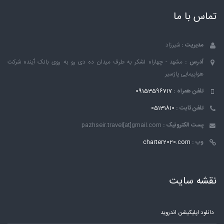
تماس با ما
مدیریت :
شیرزاد
آدرس :
مشهد - چهاراه لشکر به طرف میدان ده دی رو به روی بانک ٱینده شرکت
هواپیمایی پاژسیر
تلفن همراه :
09153596717
تلفن ثابت :
05131810
پست الکترونیک :
pazhseir.travel[at]gmail.com
وب :
charter2020.com
نقشه سایت
دانلود اپلیکیشن اندروید